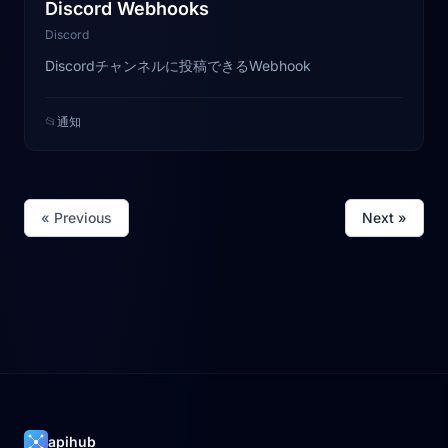
Discord Webhooks
Discord
Discordチャンネルに投稿できるWebhook
📂
通知
« Previous
Next »
apihub