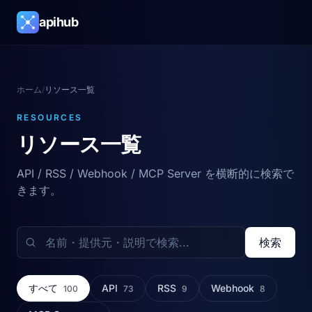
apihub
ホーム
/
リソース一覧
RESOURCES
リソース一覧
API / RSS / Webhook / MCP Server を横断的に検索で
きます。
検索
すべて
API
RSS
Webhook
100
73
9
8