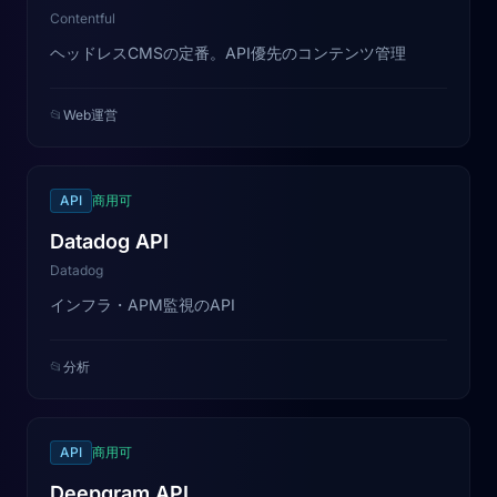
Contentful
ヘッドレスCMSの定番。API優先のコンテンツ管理
📂
Web運営
API
商用可
Datadog API
Datadog
インフラ・APM監視のAPI
📂
分析
API
商用可
Deepgram API