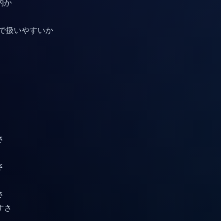
的か
せで扱いやすいか
さ
さ
さ
すさ