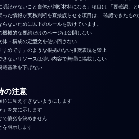
に明記がないこと自体が判断材料になる」項目は 「要確認」と
誤った情報が実務判断を直接誤らせる項目は、 確認できたもの
ならないために以下のルールを設けています。
の機械的な要約だけのページは公開しない
文体・構成の定型文を使い回さない
すすめです」のような根拠のない推奨表現を禁止
できないリソースは薄い内容で無理に掲載しない
掲載基準を下げない
時の注意
順位に見えすぎないようにします
か」を先に示します
けで優劣を決めません
とを明示します