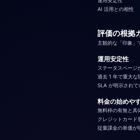
運用安定性
AI 活用との相性
評価の根拠
主観的な「印象」
運用安定性
ステータスページ
過去 1 年で重大
SLA が明示され
料金の始めや
無料枠の有無と具体
クレジットカード
従量課金の単価が