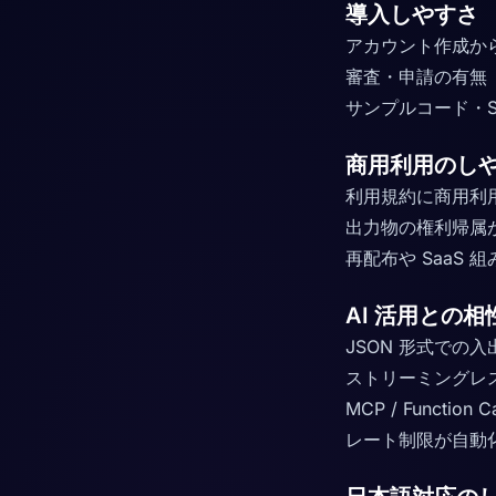
導入しやすさ
アカウント作成から
審査・申請の有無
サンプルコード・S
商用利用のし
利用規約に商用利
出力物の権利帰属
再配布や SaaS
AI 活用との相
JSON 形式での
ストリーミングレ
MCP / Function
レート制限が自動