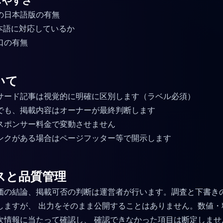
しやすさ
の日本語版の有無
日本語に対応しているか
口の有無
いて
サード記事は視覚的に明確に区別します（ラベル必須）
でも、掲載内容はオーナーが最終判断します
スポンサー料金で変動させません
ンクがある場合はページフッター等で開示します
スと品質管理
価の結論、掲載可否の判断は運営者が行います。調査と下書きの工
しますが、 出力をそのまま公開することはありません。数値・
次情報に当たって確認し、 確認できなかった項目は断定しませ