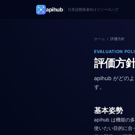
apihub
日本語開発者向けリソースハブ
ホーム
/
評価方針
EVALUATION POL
評価方
apihub が
す。
基本姿勢
apihub は機
使いたい目的に合