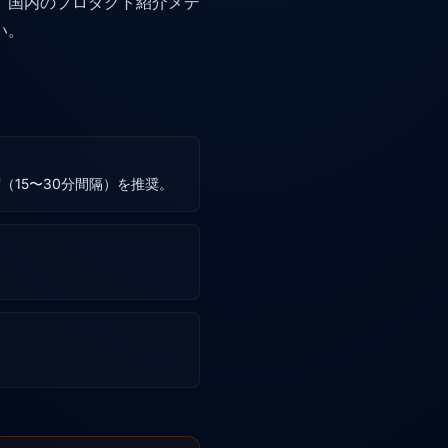
、国内のプロダクト紹介メデ
い。
度（15〜30分間隔）を推奨。