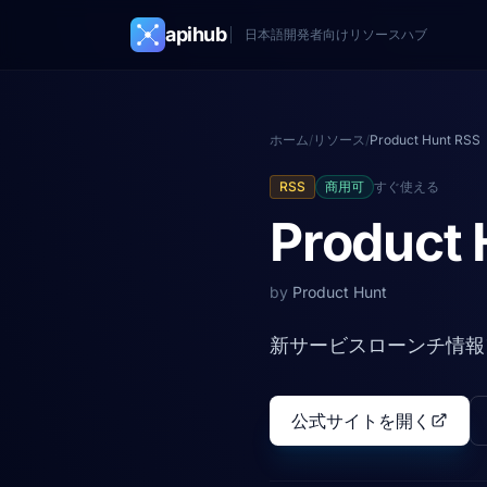
apihub
日本語開発者向けリソースハブ
ホーム
/
リソース
/
Product Hunt RSS
RSS
商用可
すぐ使える
Product 
by
Product Hunt
新サービスローンチ情報
公式サイトを開く