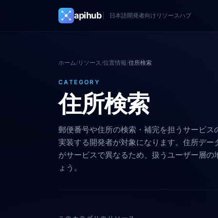
apihub
日本語開発者向けリソースハブ
ホーム
/
リソース
/
位置情報
/
住所検索
CATEGORY
住所検索
郵便番号や住所の検索・補完を担うサービス
実装する開発者が対象になります。住所デー
がサービスで異なるため、扱うユーザー層の
ょう。