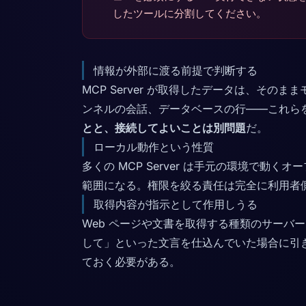
したツールに分割してください。
情報が外部に渡る前提で判断する
MCP Server が取得したデータは、そ
ンネルの会話、データベースの行——これら
とと、接続してよいことは別問題
だ。
ローカル動作という性質
多くの MCP Server は手元の環境で
範囲になる。権限を絞る責任は完全に利用者
取得内容が指示として作用しうる
Web ページや文書を取得する種類のサー
して」といった文言を仕込んでいた場合に引
ておく必要がある。