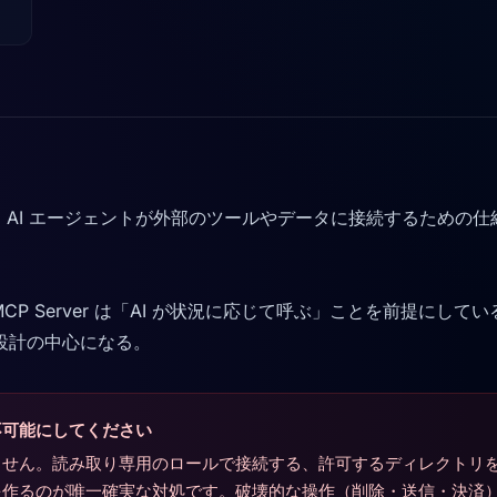
）Server は、AI エージェントが外部のツールやデータに接続するた
。
CP Server は「AI が状況に応じて呼ぶ」ことを前提に
設計の中心になる。
不可能にしてください
ません。読み取り専用のロールで接続する、許可するディレクトリ
を作るのが唯一確実な対処です。破壊的な操作（削除・送信・決済