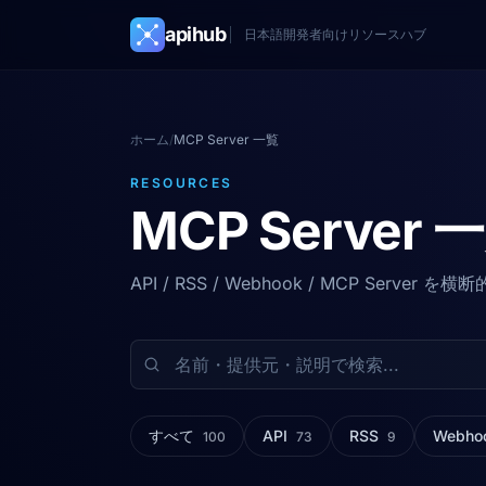
apihub
日本語開発者向けリソースハブ
ホーム
/
MCP Server 一覧
RESOURCES
MCP Server 
API / RSS / Webhook / MCP Serve
すべて
API
RSS
Webho
100
73
9