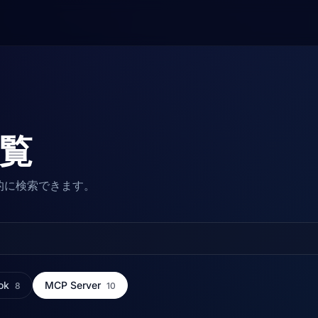
一覧
r を横断的に検索できます。
ok
MCP Server
8
10