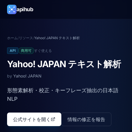
apihub
ホーム
/
リソース
/
Yahoo! JAPAN テキスト解析
API
商用可
すぐ使える
Yahoo! JAPAN テキスト解析
by
Yahoo! JAPAN
形態素解析・校正・キーフレーズ抽出の日本語
NLP
公式サイトを開く
情報の修正を報告