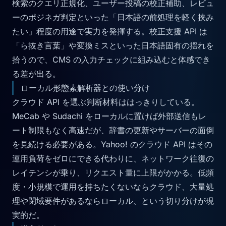
検索のクエリ正規化、ユーザー投稿の校正補助、レビュ
ーのポジネガ判定といった「日本語の前処理を軽く挟み
たい」程度の用途で実力を発揮する。校正支援 API は
「ら抜き言葉」や変換ミスといった日本語固有の揺れを
拾うので、CMS の入力チェックに組み込むと体感でき
る差が出る。
ローカル形態素解析器との使い分け
クラウド API を選ぶ判断材料ははっきりしている。
MeCab や Sudachi をローカルに置けば外部送信もレ
ート制限もなく高速だが、辞書の更新やサーバーの面倒
を見続ける必要がある。Yahoo! のクラウド API はその
運用負荷をゼロにできる代わりに、ネットワーク往復の
レイテンシが乗り、リクエスト量に上限がかかる。低頻
度・小規模で運用を持ちたくないならクラウド、大量処
理や閉域要件があるならローカル、という切り分けが現
実的だ。