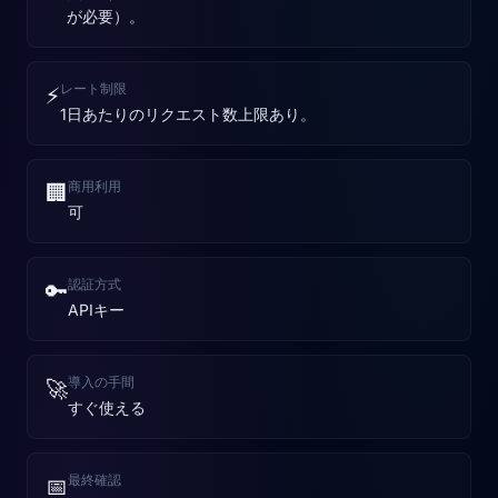
が必要）。
レート制限
⚡
1日あたりのリクエスト数上限あり。
商用利用
🏢
可
認証方式
🔑
APIキー
導入の手間
🚀
すぐ使える
最終確認
📅