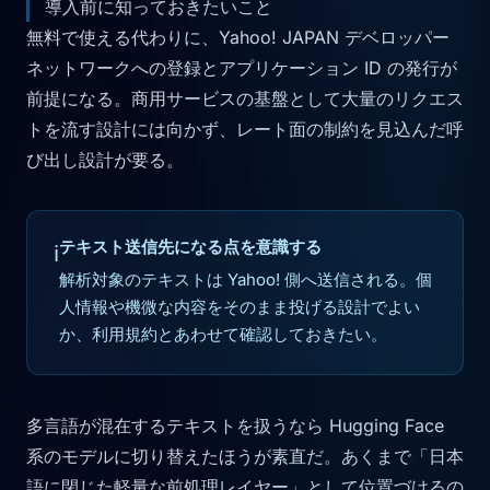
導入前に知っておきたいこと
無料で使える代わりに、Yahoo! JAPAN デベロッパー
ネットワークへの登録とアプリケーション ID の発行が
前提になる。商用サービスの基盤として大量のリクエス
トを流す設計には向かず、レート面の制約を見込んだ呼
び出し設計が要る。
テキスト送信先になる点を意識する
ℹ️
解析対象のテキストは Yahoo! 側へ送信される。個
人情報や機微な内容をそのまま投げる設計でよい
か、利用規約とあわせて確認しておきたい。
多言語が混在するテキストを扱うなら Hugging Face
系のモデルに切り替えたほうが素直だ。あくまで「日本
語に閉じた軽量な前処理レイヤー」として位置づけるの