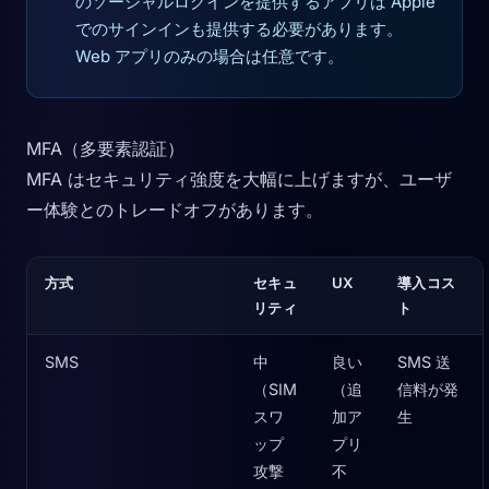
のソーシャルログインを提供するアプリは Apple
でのサインインも提供する必要があります。
Web アプリのみの場合は任意です。
MFA（多要素認証）
MFA はセキュリティ強度を大幅に上げますが、ユーザ
ー体験とのトレードオフがあります。
方式
セキュ
UX
導入コス
リティ
ト
SMS
中
良い
SMS 送
（SIM
（追
信料が発
スワ
加ア
生
ップ
プリ
攻撃
不