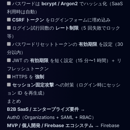
パスワードは
bcrypt / Argon2
でハッシュ化（SaaS
利用時は自動）
CSRF トークン
をログインフォームに埋め込み
ログイン試行回数の
レート制限
（5 回失敗でロック
等）
パスワードリセットトークンの
有効期限
を設定（30
分以内）
JWT の
有効期限
を短く設定（15 分〜1 時間）＋ リ
フレッシュトークン
HTTPS を
強制
セッション固定攻撃
への対策（ログイン時にセッシ
ョン ID を再生成）
まとめ
B2B SaaS / エンタープライズ要件
→
Auth0（Organizations + SAML + RBAC）
MVP / 個人開発 / Firebase エコシステム
→ Firebase