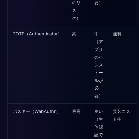
のリ
要）
ス
ク）
TOTP（Authenticator）
高
中
無料
（ア
プリ
のイ
ンス
トー
ルが
必
要）
パスキー（WebAuthn）
最高
良い
実装コス
（生
ト中
体認
証で