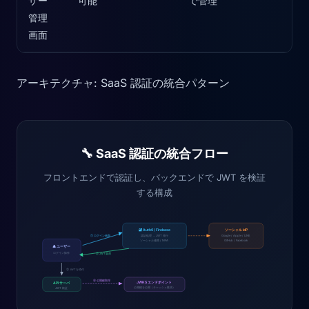
ザー
可能
で管理
管理
画面
アーキテクチャ: SaaS 認証の統合パターン
🔧 SaaS 認証の統合フロー
フロントエンドで認証し、バックエンドで JWT を検証
する構成
🔐 Auth0 / Firebase
ソーシャル IdP
① ログイン画面
認証処理 → JWT 発行
Google / Apple / LINE
ソーシャル連携 / MFA
GitHub / Facebook
👤 ユーザー
ログイン操作
② JWT 返却
③ JWT を添付
④ 公開鍵取得
JWKS エンドポイント
API サーバ
公開鍵を公開（キャッシュ推奨）
JWT 検証