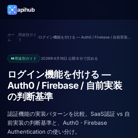
apihub
ホー
用途別ガイ
/
/
ログイン機能を付ける — Auth0 / Firebase / 自前実装の判断基準
ム
ド
用途別ガイド
·
2026年4月18日 公開
·
8 分で読める
ログイン機能を付ける —
Auth0 / Firebase / 自前実装
の判断基準
認証機能の実装パターンを比較。SaaS認証 vs 自
前実装の判断基準と、Auth0・Firebase
Authentication の使い分け。