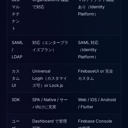
マル
で対応
あり（Identity
チテ
Platform）
ナン
ト
SAML
対応（エンタープラ
SAML 対応
/
イズプラン）
（Identity
LDAP
Platform）
カス
Universal
FirebaseUI or 完全
タム
Login（カスタマイ
カスタム
UI
ズ可）or Lock.js
SDK
SPA / Native / サー
Web / iOS / Android
バ向けに充実
/ Flutter
ユー
Dashboard で管理
Firebase Console