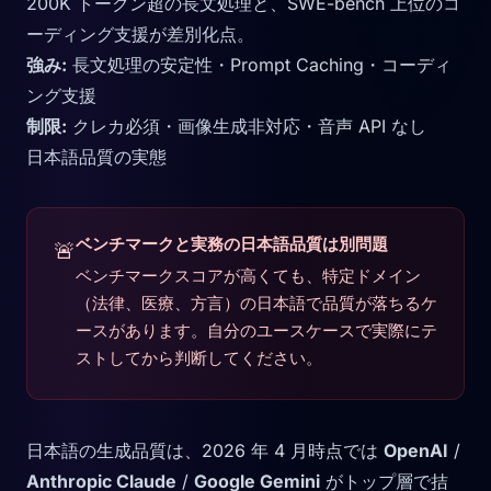
200K トークン超の長文処理と、SWE-bench 上位のコ
ーディング支援が差別化点。
強み:
長文処理の安定性・Prompt Caching・コーディ
ング支援
制限:
クレカ必須・画像生成非対応・音声 API なし
日本語品質の実態
ベンチマークと実務の日本語品質は別問題
🚨
ベンチマークスコアが高くても、特定ドメイン
（法律、医療、方言）の日本語で品質が落ちるケ
ースがあります。自分のユースケースで実際にテ
ストしてから判断してください。
日本語の生成品質は、2026 年 4 月時点では
OpenAI
/
Anthropic Claude
/
Google Gemini
がトップ層で拮