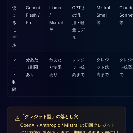
使
Gemini
Llama
GPT 系
Mistral
Claud
え
Flash /
/
の汎
Small
Sonne
る
Pro
Mixtral
用・軽
等
等
モ
等
量モデ
デ
ル
ル
レ
分あた
分あた
クレジ
クレジ
クレジ
ー
り制限
り制限
ット残
ット残
ト残高
ト
あり
あり
高まで
高まで
で
制
限
「クレジット型」の落とし穴
⚠️
OpenAI / Anthropic / Mistral の初回クレジット
には有効期限があります。期限を過ぎると未使用