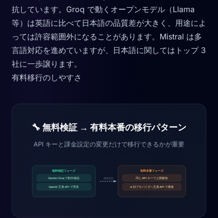
抗しています。Groq で動くオープンモデル（Llama
等）は英語に比べて日本語の品質差が大きく、用途によ
っては許容範囲外になることがあります。Mistral は多
言語対応を進めていますが、日本語に関してはトップ 3
社に一歩譲ります。
有料移行のしやすさ
🔧 無料検証 → 有料本番の移行パターン
API キーと課金設定の変更だけで移行できるかが重要
無料検証フェーズ
有料本番フェーズ
Gemini / Groq で動作確認
課金設定
同じ API キーで上限解放
OpenAI 互換 API で実装
or 別プロバイダへ互換 API で乗換