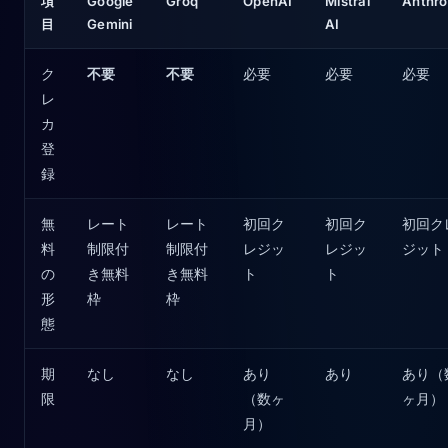
項
Google
Groq
OpenAI
Mistral
Anthro
目
Gemini
AI
ク
不要
不要
必要
必要
必要
レ
カ
登
録
無
レート
レート
初回ク
初回ク
初回ク
料
制限付
制限付
レジッ
レジッ
ジット
の
き無料
き無料
ト
ト
形
枠
枠
態
期
なし
なし
あり
あり
あり（
限
（数ヶ
ヶ月）
月）