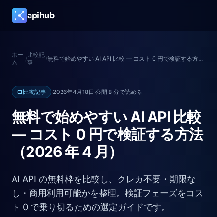
apihub
ホー
比較記
/
/
無料で始めやすい AI API 比較 — コスト 0 円で検証する方法（2026 年 4 月）
ム
事
比較記事
·
2026年4月18日 公開
·
8 分で読める
無料で始めやすい AI API 比較
— コスト 0 円で検証する方法
（2026 年 4 月）
AI API の無料枠を比較し、クレカ不要・期限な
し・商用利用可能かを整理。検証フェーズをコス
ト 0 で乗り切るための選定ガイドです。