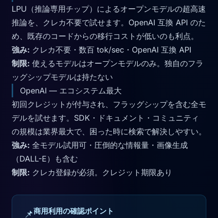
LPU（推論専用チップ）によるオープンモデルの超高速
推論を、クレカ不要で試せます。OpenAI 互換 API のた
め、既存のコードからの移行コストが低いのも利点。
強み:
クレカ不要・数百 tok/sec・OpenAI 互換 API
制限:
使えるモデルはオープンモデルのみ。独自のフラ
ッグシップモデルは持たない
OpenAI — エコシステム最大
初回クレジットが付与され、フラッグシップを含む全モ
デルを試せます。SDK・ドキュメント・コミュニティ
の規模は業界最大で、困った時に検索で解決しやすい。
強み:
全モデル試用可・圧倒的な情報量・画像生成
（DALL-E）も含む
制限:
クレカ登録が必須。クレジット期限あり
商用利用の確認ポイント
📌